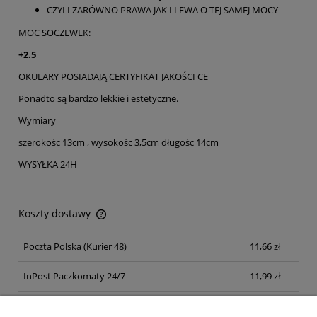
CZYLI ZARÓWNO PRAWA JAK I LEWA O TEJ SAMEJ MOCY
MOC SOCZEWEK:
+2.5
OKULARY POSIADAJĄ CERTYFIKAT JAKOŚCI CE
Ponadto są bardzo lekkie i estetyczne.
Wymiary
szerokośc 13cm , wysokośc 3,5cm długośc 14cm
WYSYŁKA 24H
Koszty dostawy
Cena nie zawiera ewentualnych kosztów płatności
Poczta Polska
(Kurier 48)
11,66 zł
InPost Paczkomaty 24/7
11,99 zł
Kurier inpost
(inpost)
12,00 zł