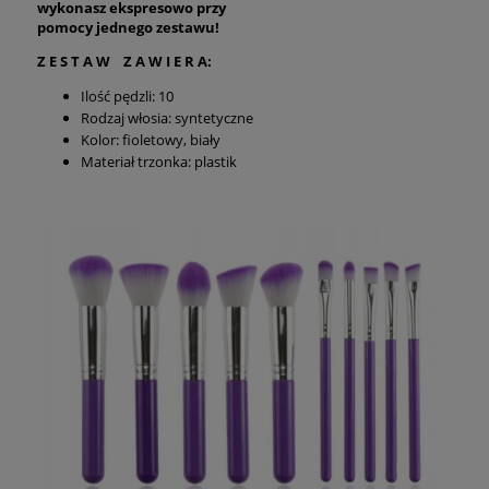
wykonasz ekspresowo przy
pomocy jednego zestawu!
Z E S T A W Z A W I E R A:
Ilość pędzli: 10
Rodzaj włosia: syntetyczne
Kolor: fioletowy, biały
Materiał trzonka: plastik