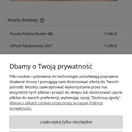
Koszty dostawy
Cena nie zawiera ewentualnych kosztów płatności
Poczta Polska
(Kurier 48)
11,66 zł
InPost Paczkomaty 24/7
11,99 zł
Kurier inpost
(inpost)
12,00 zł
Dbamy o Twoją prywatność
Pliki cookies i pokrewne im technologie umożliwiają poprawne
działanie strony i pomagają nam dostosować ofertę do Twoich
potrzeb. Możesz zaakceptować wykorzystanie przez nas
wszystkich tych plików i przejść do sklepu lub dostosować użycie
plików do swoich preferencji, wybierając opcję "Dostosuj zgody".
Pomoc
Więcej o plikach cookies przeczytasz w naszej Polityce
prywatności.
Moje konto
zaakceptuj tylko niezbędne
Płatności i dostawa