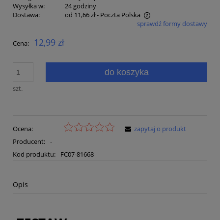
Wysyłka w:
24 godziny
Dostawa:
od 11,66 zł
- Poczta Polska
sprawdź formy dostawy
Cena nie zawiera ewentualnych kosztów płatności
12,99 zł
Cena:
do koszyka
szt.
Ocena:
zapytaj o produkt
Producent:
-
Kod produktu:
FC07-81668
Opis