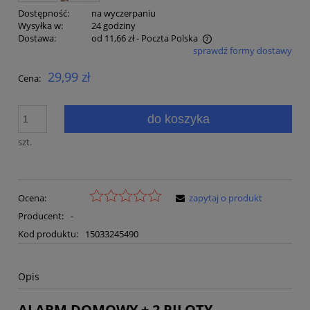
Dostępność:
na wyczerpaniu
Wysyłka w:
24 godziny
Dostawa:
od 11,66 zł
- Poczta Polska
sprawdź formy dostawy
Cena nie zawiera ewentualnych kosztów płatności
29,99 zł
Cena:
do koszyka
szt.
Ocena:
zapytaj o produkt
Producent:
-
Kod produktu:
15033245490
Opis
ALARM DOMOWY + 2 PILOTY