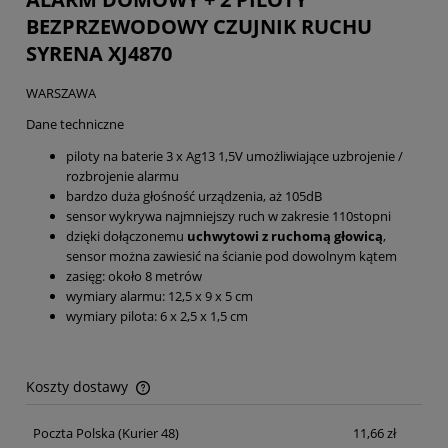
BEZPRZEWODOWY CZUJNIK RUCHU
SYRENA XJ4870
WARSZAWA
Dane techniczne
piloty na baterie 3 x Ag13 1,5V umożliwiające uzbrojenie /
rozbrojenie alarmu
bardzo duża głośność urządzenia, aż 105dB
sensor wykrywa najmniejszy ruch w zakresie 110stopni
dzięki dołączonemu
uchwytowi z ruchomą głowicą
,
sensor można zawiesić na ścianie pod dowolnym kątem
zasięg: około 8 metrów
wymiary alarmu: 12,5 x 9 x 5 cm
wymiary pilota: 6 x 2,5 x 1,5 cm
Koszty dostawy
Cena nie zawiera ewentualnych kosztów płatności
Poczta Polska
(Kurier 48)
11,66 zł