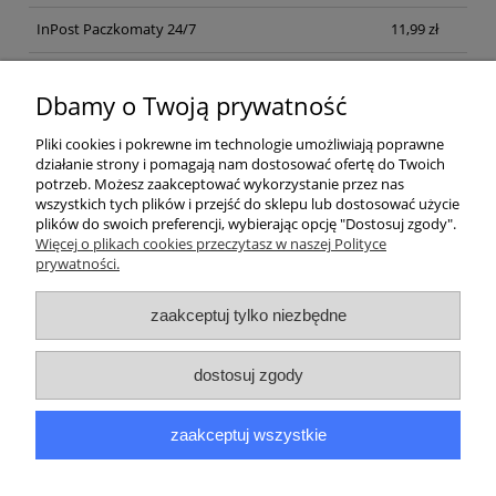
InPost Paczkomaty 24/7
11,99 zł
Kurier inpost
(inpost)
12,00 zł
Dbamy o Twoją prywatność
Pliki cookies i pokrewne im technologie umożliwiają poprawne
działanie strony i pomagają nam dostosować ofertę do Twoich
potrzeb. Możesz zaakceptować wykorzystanie przez nas
wszystkich tych plików i przejść do sklepu lub dostosować użycie
plików do swoich preferencji, wybierając opcję "Dostosuj zgody".
Pomoc
Więcej o plikach cookies przeczytasz w naszej Polityce
prywatności.
Moje konto
zaakceptuj tylko niezbędne
Płatności i dostawa
dostosuj zgody
Informacje
zaakceptuj wszystkie
O nas