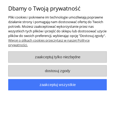
Dbamy o Twoją prywatność
Pliki cookies i pokrewne im technologie umożliwiają poprawne
działanie strony i pomagają nam dostosować ofertę do Twoich
potrzeb. Możesz zaakceptować wykorzystanie przez nas
wszystkich tych plików i przejść do sklepu lub dostosować użycie
plików do swoich preferencji, wybierając opcję "Dostosuj zgody".
Więcej o plikach cookies przeczytasz w naszej Polityce
prywatności.
zaakceptuj tylko niezbędne
dostosuj zgody
BRELOK Zawieszka DO KLUCZY LÓD
zaakceptuj wszystkie
5,99 zł
do koszyka