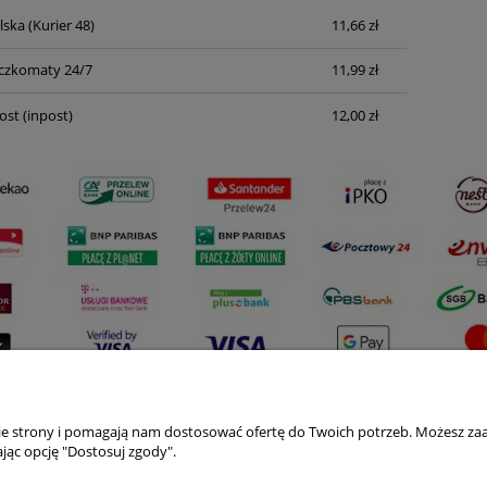
lska
(Kurier 48)
11,66 zł
Cena nie zawiera ewentualnych kosztów
płatności
czkomaty 24/7
11,99 zł
ost
(inpost)
12,00 zł
nie strony i pomagają nam dostosować ofertę do Twoich potrzeb. Możesz zaa
Płatności i dostawa
Informacje
jąc opcję "Dostosuj zgody".