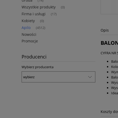
Uroda
(14)
Wszystkie produkty
(0)
Firma i usługi
(17)
Kobiety
(0)
Apilo
(4512)
Opis
Nowości
Promocje
BALON
CYFRA NR 5
Producenci
Balo
Kolo
Wybierz producenta
Wym
Bal
Wys
Wyso
Idea
Koszty d