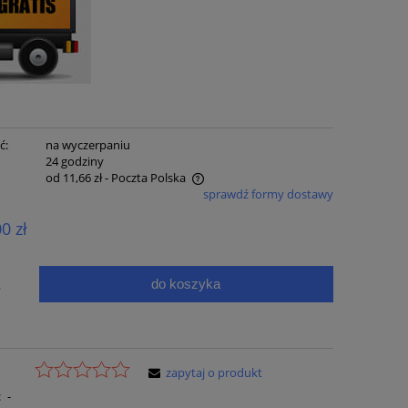
ć:
na wyczerpaniu
:
24 godziny
od 11,66 zł
- Poczta Polska
sprawdź formy dostawy
e zawiera ewentualnych kosztów
00 zł
ci
do koszyka
.
zapytaj o produkt
:
-