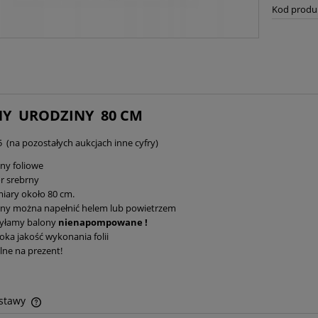
Kod produ
Y URODZINY 80 CM
 (na pozostałych aukcjach inne cyfry)
ny foliowe
r srebrny
iary około 80 cm.
ony można napełnić helem lub powietrzem
yłamy balony
nienapompowane !
ka jakość wykonania folii
lne na prezent!
ostawy