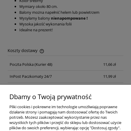
Kolor srebrny
Wymiary około 80 cm.
Balony można napełnić helem lub powietrzem
Wysyłamy balony
nienapompowane !
Wysoka jakość wykonania folii
Idealne na prezent!
Koszty dostawy
Cena nie zawiera ewentualnych kosztów płatności
Poczta Polska
(Kurier 48)
11,66 zł
InPost Paczkomaty 24/7
11,99 zł
Kurier inpost
(inpost)
12,00 zł
Dbamy o Twoją prywatność
Pliki cookies i pokrewne im technologie umożliwiają poprawne
działanie strony i pomagają nam dostosować ofertę do Twoich
potrzeb. Możesz zaakceptować wykorzystanie przez nas
wszystkich tych plików i przejść do sklepu lub dostosować użycie
plików do swoich preferencji, wybierając opcję "Dostosuj zgody".
Pomoc