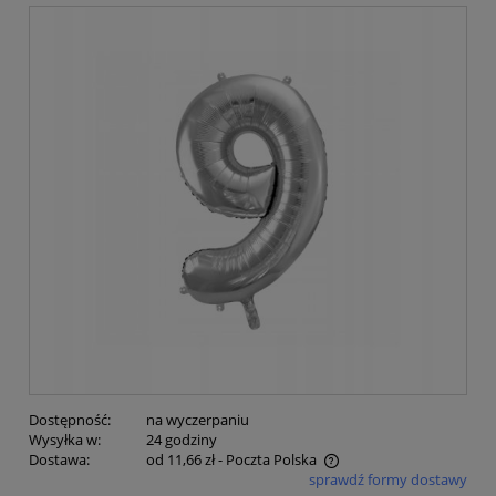
Dostępność:
na wyczerpaniu
Wysyłka w:
24 godziny
Dostawa:
od 11,66 zł
- Poczta Polska
sprawdź formy dostawy
Cena nie zawiera ewentualnych kosztów płatności