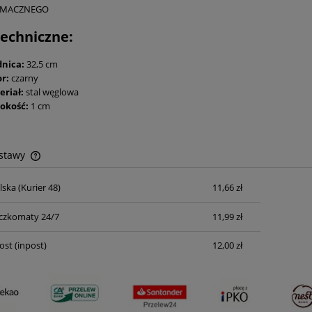
SMACZNEGO
echniczne:
dnica:
32,5 cm
r:
czarny
eriał:
stal węglowa
okość:
1 cm
ostawy
lska
(Kurier 48)
11,66 zł
Cena nie zawiera ewentualnych kosztów
płatności
czkomaty 24/7
11,99 zł
ost
(inpost)
12,00 zł