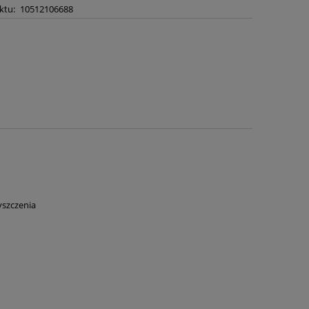
ktu:
10512106688
yszczenia