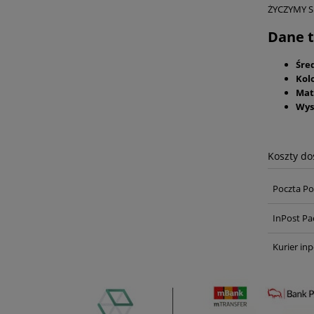
ŻYCZYMY 
Dane t
Śre
Kolo
Mat
Wys
Koszty d
Poczta Po
InPost Pa
Kurier inp