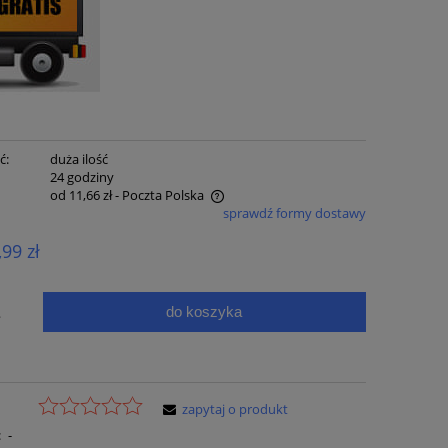
ć:
duża ilość
:
24 godziny
od 11,66 zł
- Poczta Polska
sprawdź formy dostawy
e zawiera ewentualnych kosztów
,99 zł
ci
do koszyka
.
zapytaj o produkt
:
-