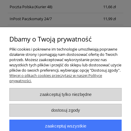
Poczta Polska
(Kurier 48)
11,66 zł
InPost Paczkomaty 24/7
11,99 zł
Kurier inpost
(inpost)
12,00 zł
Dbamy o Twoją prywatność
Pliki cookies i pokrewne im technologie umożliwiają poprawne
działanie strony i pomagają nam dostosować ofertę do Twoich
potrzeb. Możesz zaakceptować wykorzystanie przez nas
wszystkich tych plików i przejść do sklepu lub dostosować użycie
plików do swoich preferencji, wybierając opcję "Dostosuj zgody".
Pomoc
Więcej o plikach cookies przeczytasz w naszej Polityce
prywatności.
Moje konto
zaakceptuj tylko niezbędne
Płatności i dostawa
dostosuj zgody
Informacje
zaakceptuj wszystkie