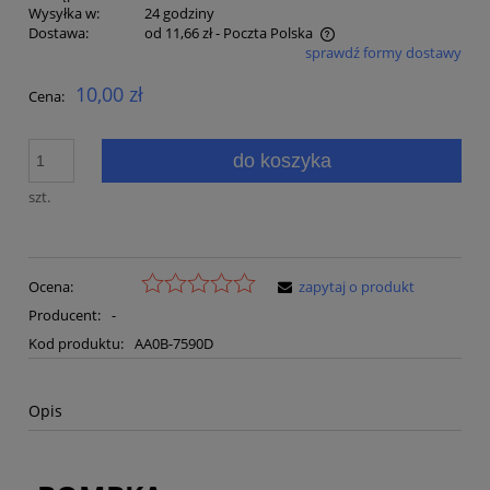
Wysyłka w:
24 godziny
Dostawa:
od 11,66 zł
- Poczta Polska
sprawdź formy dostawy
Cena nie zawiera ewentualnych kosztów płatności
10,00 zł
Cena:
do koszyka
szt.
Ocena:
zapytaj o produkt
Producent:
-
Kod produktu:
AA0B-7590D
Opis