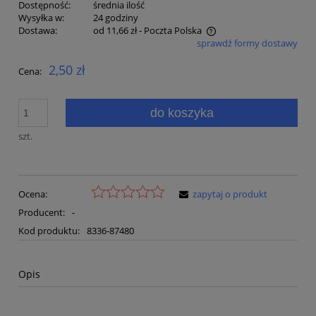
Dostępność:
średnia ilość
Wysyłka w:
24 godziny
Dostawa:
od 11,66 zł
- Poczta Polska
sprawdź formy dostawy
Cena nie zawiera ewentualnych kosztów płatności
2,50 zł
Cena:
do koszyka
szt.
Ocena:
zapytaj o produkt
Producent:
-
Kod produktu:
8336-87480
Opis