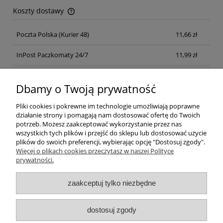
Koszty dostawy
Cena nie zawiera ewentualnych kosztów płatności
Poczta Polska
(Kurier 48)
11,66 zł
InPost Paczkomaty 24/7
11,99 zł
Kurier inpost
(inpost)
12,00 zł
Dbamy o Twoją prywatność
Pliki cookies i pokrewne im technologie umożliwiają poprawne
działanie strony i pomagają nam dostosować ofertę do Twoich
potrzeb. Możesz zaakceptować wykorzystanie przez nas
wszystkich tych plików i przejść do sklepu lub dostosować użycie
plików do swoich preferencji, wybierając opcję "Dostosuj zgody".
Pomoc
Więcej o plikach cookies przeczytasz w naszej Polityce
prywatności.
Moje konto
zaakceptuj tylko niezbędne
Płatności i dostawa
dostosuj zgody
Informacje