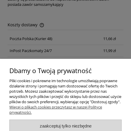
posiada zawór samozamykający
Koszty dostawy
Cena nie zawiera ewentualnych kosztów płatności
Poczta Polska
(Kurier 48)
11,66 zł
InPost Paczkomaty 24/7
11,99 zł
Kurier inpost
(inpost)
12,00 zł
Dbamy o Twoją prywatność
Pliki cookies i pokrewne im technologie umożliwiają poprawne
działanie strony i pomagają nam dostosować ofertę do Twoich
potrzeb. Możesz zaakceptować wykorzystanie przez nas
wszystkich tych plików i przejść do sklepu lub dostosować użycie
plików do swoich preferencji, wybierając opcję "Dostosuj zgody".
Pomoc
Więcej o plikach cookies przeczytasz w naszej Polityce
prywatności.
Moje konto
zaakceptuj tylko niezbędne