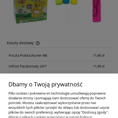
Koszty dostawy
Cena nie zawiera ewentualnych kosztów płatności
Poczta Polska
(Kurier 48)
11,66 zł
InPost Paczkomaty 24/7
11,99 zł
Kurier inpost
(inpost)
12,00 zł
Dbamy o Twoją prywatność
Pliki cookies i pokrewne im technologie umożliwiają poprawne
działanie strony i pomagają nam dostosować ofertę do Twoich
potrzeb. Możesz zaakceptować wykorzystanie przez nas
wszystkich tych plików i przejść do sklepu lub dostosować użycie
plików do swoich preferencji, wybierając opcję "Dostosuj zgody".
Pomoc
Więcej o plikach cookies przeczytasz w naszej Polityce