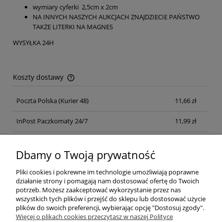
wymiary cyferki 2,5cm x 2cm
NA INNYCH NASZYCH AUKCJACH ZNAJDZIECIE PAŃSTWO
TAKŻE LITERKI NA MAGNES
WYSYŁKA 24H
Koszty dostawy
Cena nie zawiera ewentualnych kosztów płatności
Poczta Polska
(Kurier 48)
11,66 zł
InPost Paczkomaty 24/7
11,99 zł
Kurier inpost
(inpost)
12,00 zł
Dbamy o Twoją prywatność
Pliki cookies i pokrewne im technologie umożliwiają poprawne
działanie strony i pomagają nam dostosować ofertę do Twoich
potrzeb. Możesz zaakceptować wykorzystanie przez nas
wszystkich tych plików i przejść do sklepu lub dostosować użycie
plików do swoich preferencji, wybierając opcję "Dostosuj zgody".
Pomoc
Więcej o plikach cookies przeczytasz w naszej Polityce