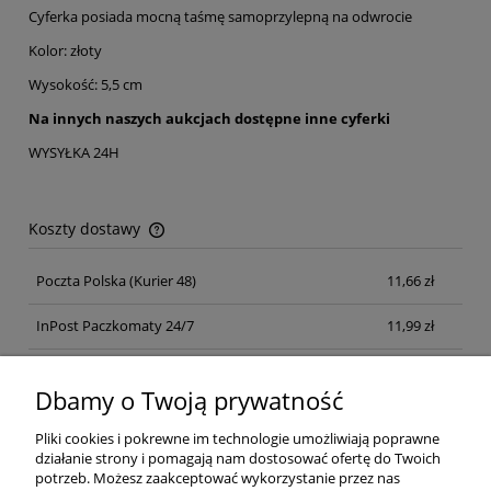
Cyferka posiada mocną taśmę samoprzylepną na odwrocie
Kolor: złoty
Wysokość: 5,5 cm
Na innych naszych aukcjach dostępne inne cyferki
WYSYŁKA 24H
Koszty dostawy
Cena nie zawiera ewentualnych kosztów płatności
Poczta Polska
(Kurier 48)
11,66 zł
InPost Paczkomaty 24/7
11,99 zł
Kurier inpost
(inpost)
12,00 zł
Dbamy o Twoją prywatność
Pliki cookies i pokrewne im technologie umożliwiają poprawne
działanie strony i pomagają nam dostosować ofertę do Twoich
potrzeb. Możesz zaakceptować wykorzystanie przez nas