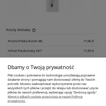
Koszty dostawy
Cena nie zawiera ewentualnych kosztów płatności
Poczta Polska
(Kurier 48)
11,66 zł
InPost Paczkomaty 24/7
11,99 zł
Kurier inpost
(inpost)
12,00 zł
Dbamy o Twoją prywatność
Pliki cookies i pokrewne im technologie umożliwiają poprawne
działanie strony i pomagają nam dostosować ofertę do Twoich
potrzeb. Możesz zaakceptować wykorzystanie przez nas
wszystkich tych plików i przejść do sklepu lub dostosować użycie
plików do swoich preferencji, wybierając opcję "Dostosuj zgody".
Pomoc
Więcej o plikach cookies przeczytasz w naszej Polityce
prywatności.