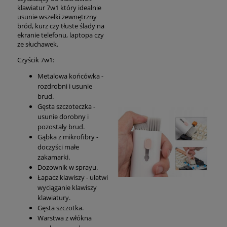
klawiatur 7w1 który idealnie
usunie wszelki zewnętrzny
bród, kurz czy tłuste ślady na
ekranie telefonu, laptopa czy
ze słuchawek.
Czyścik 7w1:
Metalowa końcówka -
rozdrobni i usunie
brud.
Gęsta szczoteczka -
usunie dorobny i
pozostały brud.
Gąbka z mikrofibry -
doczyści małe
zakamarki.
Dozownik w sprayu.
Łapacz klawiszy - ułatwi
wyciąganie klawiszy
klawiatury.
Gęsta szczotka.
Warstwa z włókna