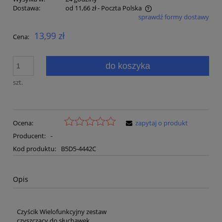
Dostawa:
od 11,66 zł
- Poczta Polska
sprawdź formy dostawy
Cena nie zawiera ewentualnych kosztów płatności
13,99 zł
Cena:
do koszyka
szt.
Ocena:
zapytaj o produkt
Producent:
-
Kod produktu:
B5D5-4442C
Opis
Czyścik Wielofunkcyjny zestaw
czyszczący do słuchawek