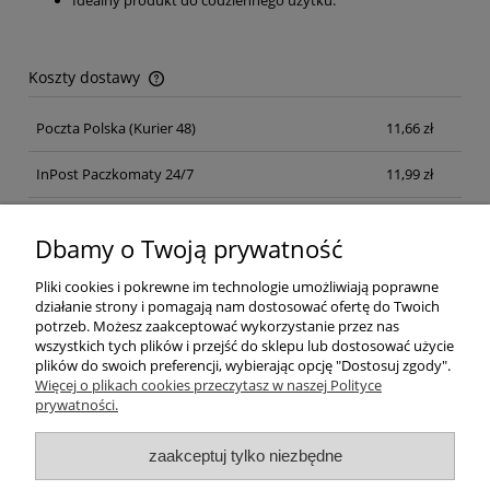
Koszty dostawy
Cena nie zawiera ewentualnych kosztów płatności
Poczta Polska
(Kurier 48)
11,66 zł
InPost Paczkomaty 24/7
11,99 zł
Kurier inpost
(inpost)
12,00 zł
Dbamy o Twoją prywatność
Pliki cookies i pokrewne im technologie umożliwiają poprawne
działanie strony i pomagają nam dostosować ofertę do Twoich
potrzeb. Możesz zaakceptować wykorzystanie przez nas
wszystkich tych plików i przejść do sklepu lub dostosować użycie
plików do swoich preferencji, wybierając opcję "Dostosuj zgody".
Pomoc
Więcej o plikach cookies przeczytasz w naszej Polityce
prywatności.
Moje konto
zaakceptuj tylko niezbędne
Płatności i dostawa