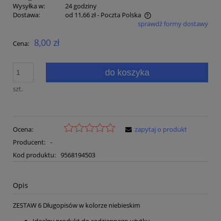
Wysyłka w:
24 godziny
Dostawa:
od 11,66 zł
- Poczta Polska
sprawdź formy dostawy
Cena nie zawiera ewentualnych kosztów płatności
8,00 zł
Cena:
do koszyka
szt.
Ocena:
zapytaj o produkt
Producent:
-
Kod produktu:
9568194503
Opis
ZESTAW 6 Długopisów w kolorze niebieskim
Idealny produkt do codziennego użytku.