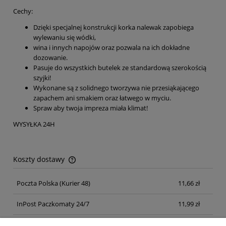
Cechy:
Dzięki specjalnej konstrukcji korka nalewak zapobiega
wylewaniu się wódki,
wina i innych napojów oraz pozwala na ich dokładne
dozowanie.
Pasuje do wszystkich butelek ze standardową szerokością
szyjki!
Wykonane są z solidnego tworzywa nie przesiąkającego
zapachem ani smakiem oraz łatwego w myciu.
Spraw aby twoja impreza miała klimat!
WYSYŁKA 24H
Koszty dostawy
Cena nie zawiera ewentualnych kosztów płatności
Poczta Polska
(Kurier 48)
11,66 zł
InPost Paczkomaty 24/7
11,99 zł
Kurier inpost
(inpost)
12,00 zł