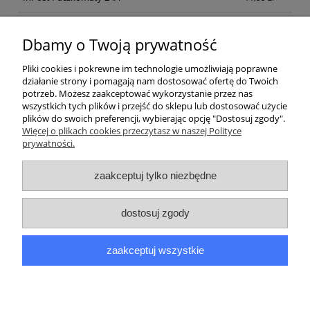
Kurier inpost
(inpost)
12,00 zł
Dbamy o Twoją prywatność
Pliki cookies i pokrewne im technologie umożliwiają poprawne
działanie strony i pomagają nam dostosować ofertę do Twoich
potrzeb. Możesz zaakceptować wykorzystanie przez nas
wszystkich tych plików i przejść do sklepu lub dostosować użycie
plików do swoich preferencji, wybierając opcję "Dostosuj zgody".
Pomoc
Więcej o plikach cookies przeczytasz w naszej Polityce
prywatności.
Moje konto
zaakceptuj tylko niezbędne
Płatności i dostawa
dostosuj zgody
Informacje
zaakceptuj wszystkie
O nas
pokaż pełną wersję strony