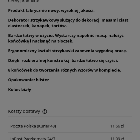
Cechy produktu:
Produkt fabrycznie nowy, wysokiej jakości.
Dekorator strzykawkowy służący do dekoracji masami ciast i
ciasteczek, kanapek, tortów.
Bardzo łatwy w użyciu. Wystarczy napełnić masą, nałożyć
końcówkę i nacisnąć na tłoczek.
Ergonomiczny kształt strzykawki zapewnia wygodną pracę.
Dzięki rozbieralnej konstrukcji bardzo łatwo się czyści.
8 końcówek do tworzenia różnych wzorów w komplecie.
Opakowanie: blister
Kolor: biały
Koszty dostawy
Cena nie zawiera ewentualnych kosztów płatności
Poczta Polska
(Kurier 48)
11,66 zł
InPost Paczkomaty 24/7
11,99 zł