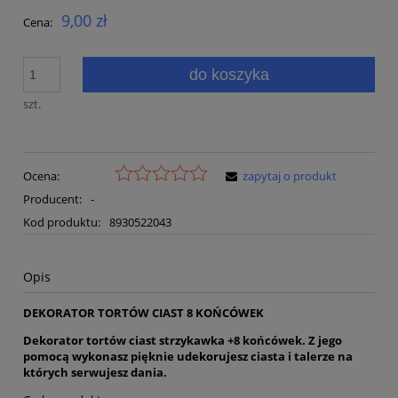
9,00 zł
Cena:
do koszyka
szt.
Ocena:
zapytaj o produkt
Producent:
-
Kod produktu:
8930522043
Opis
DEKORATOR TORTÓW CIAST 8 KOŃCÓWEK
Dekorator tortów ciast strzykawka +8 końcówek. Z jego
pomocą wykonasz pięknie udekorujesz ciasta i talerze na
których serwujesz dania.