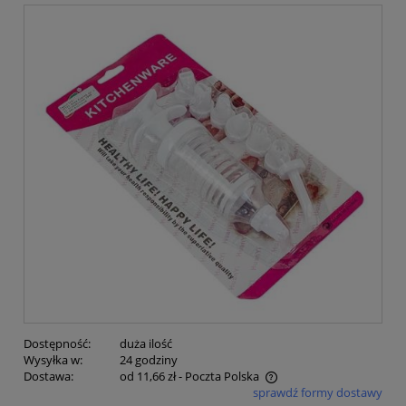
Dostępność:
duża ilość
Wysyłka w:
24 godziny
Dostawa:
od 11,66 zł
- Poczta Polska
sprawdź formy dostawy
Cena nie zawiera ewentualnych kosztów płatności