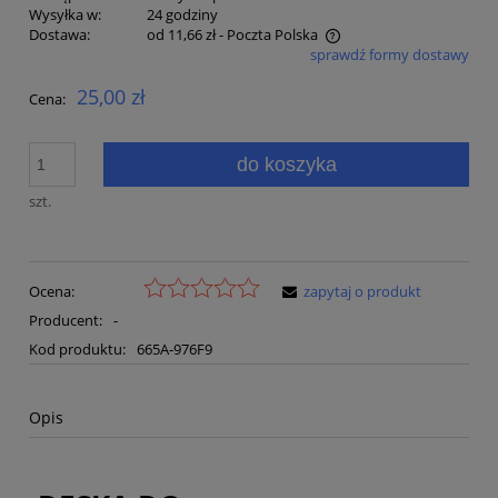
Wysyłka w:
24 godziny
Dostawa:
od 11,66 zł
- Poczta Polska
sprawdź formy dostawy
Cena nie zawiera ewentualnych kosztów płatności
25,00 zł
Cena:
do koszyka
szt.
Ocena:
zapytaj o produkt
Producent:
-
Kod produktu:
665A-976F9
Opis