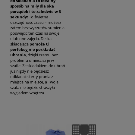
do składania to idealny
sposób na miły dla oka
porządek i to zaledwie w 3
sekundy!
To świetna
oszczędność czasu – możesz
zatem bez wyrzutów sumienia
poświęcić ten czas na swoje
ulubione zajęcia. Deska
składająca
pomoże Ci
perfekcyjnie poskładać
ubrania
, dzięki czemu bez
problemu umieścisz je w
szafie. Ze składakiem do ubrań
już nigdy nie będziesz
odkładać sterty prania z
miejsca na miejsce, a Twoja
szafa nie będzie straszyła
wyglądem wnętrza.