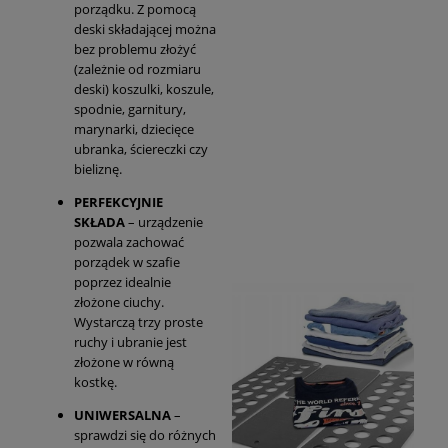
porządku. Z pomocą
deski składającej można
bez problemu złożyć
(zależnie od rozmiaru
deski) koszulki, koszule,
spodnie, garnitury,
marynarki, dziecięce
ubranka, ściereczki czy
bieliznę.
PERFEKCYJNIE
SKŁADA
– urządzenie
pozwala zachować
porządek w szafie
poprzez idealnie
złożone ciuchy.
Wystarczą trzy proste
ruchy i ubranie jest
złożone w równą
kostkę.
UNIWERSALNA
–
sprawdzi się do różnych