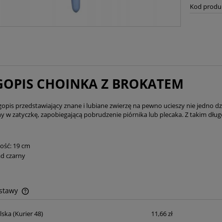
Kod produ
OPIS CHOINKA Z BROKATEM
gopis przedstawiający znane i lubiane zwierzę na pewno ucieszy nie jedno 
 w zatyczkę, zapobiegającą pobrudzenie piórnika lub plecaka. Z takim dłu
ość: 19 cm
d czarny
ostawy
lska
(Kurier 48)
11,66 zł
Cena nie zawiera ewentualnych kosztów