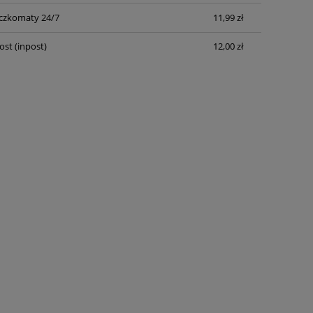
płatności
czkomaty 24/7
11,99 zł
ost
(inpost)
12,00 zł