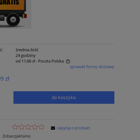
ć:
średnia ilość
:
24 godziny
od 11,66 zł
- Poczta Polska
sprawdź formy dostawy
e zawiera ewentualnych kosztów
99 zł
ci
do koszyka
.
zapytaj o produkt
:
Zobaczjaktanio