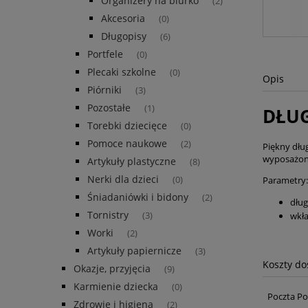
Organizery na biurko
(2)
Akcesoria
(0)
Długopisy
(6)
Portfele
(0)
Plecaki szkolne
(0)
Opis
Piórniki
(3)
Pozostałe
(1)
DŁUG
Torebki dziecięce
(0)
Pomoce naukowe
(2)
Piękny dłu
wyposażony
Artykuły plastyczne
(8)
Nerki dla dzieci
Parametry:
(0)
Śniadaniówki i bidony
(2)
dług
Tornistry
wkła
(3)
Worki
(2)
Artykuły papiernicze
(3)
Koszty d
Okazje, przyjęcia
(9)
Karmienie dziecka
(0)
Poczta Po
Zdrowie i higiena
(2)