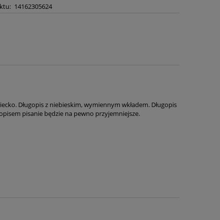
ktu:
14162305624
dziecko. Długopis z niebieskim, wymiennym wkładem. Długopis
gopisem pisanie będzie na pewno przyjemniejsze.