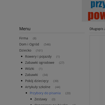
Menu
Długopis
Firma
(8)
Dom i Ogród
(546)
Dziecko
(161)
Rowery i pojazdy
(1)
Zabawki ogrodowe
(27)
Wózki
(1)
Zabawki
(34)
Pokój dziecięcy
(39)
Artykuły szkolne
(44)
Przybory do pisania
(20)
Zestawy
(0)