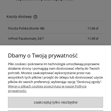
Koszty dostawy
Cena nie zawiera ewentualnych kosztów płatności
Poczta Polska
(Kurier 48)
11,66 zł
InPost Paczkomaty 24/7
11,99 zł
Kurier inpost
(inpost)
12,00 zł
Dbamy o Twoją prywatność
Pliki cookies i pokrewne im technologie umożliwiają poprawne
działanie strony i pomagają nam dostosować ofertę do Twoich
potrzeb. Możesz zaakceptować wykorzystanie przez nas
wszystkich tych plików i przejść do sklepu lub dostosować użycie
plików do swoich preferencji, wybierając opcję "Dostosuj zgody".
Pomoc
Więcej o plikach cookies przeczytasz w naszej Polityce
prywatności.
Moje konto
zaakceptuj tylko niezbędne
Płatności i dostawa