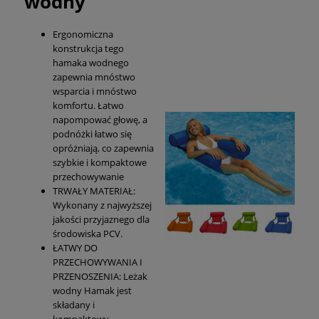
wodny
Ergonomiczna
konstrukcja tego
hamaka wodnego
zapewnia mnóstwo
wsparcia i mnóstwo
komfortu. Łatwo
napompować głowę, a
podnóżki łatwo się
opróżniają, co zapewnia
szybkie i kompaktowe
przechowywanie
TRWAŁY MATERIAŁ:
Wykonany z najwyższej
jakości przyjaznego dla
środowiska PCV.
ŁATWY DO
PRZECHOWYWANIA I
PRZENOSZENIA: Leżak
wodny Hamak jest
składany i
kompaktowy,