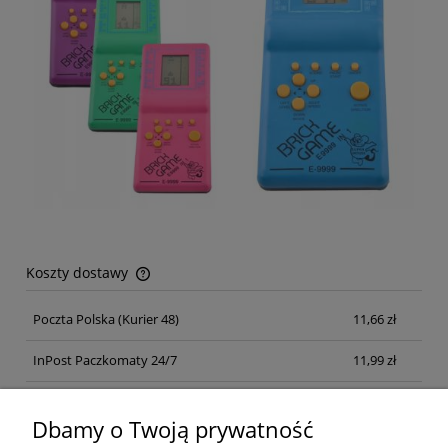
Koszty dostawy
Cena nie zawiera ewentualnych kosztów płatności
Poczta Polska
(Kurier 48)
11,66 zł
InPost Paczkomaty 24/7
11,99 zł
Kurier inpost
(inpost)
12,00 zł
Dbamy o Twoją prywatność