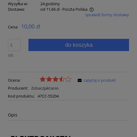
Wysyłka w:
24 godziny
Dostawa:
od 11,66 zł
- Poczta Polska
sprawdź formy dostawy
Cena nie zawiera ewentualnych kosztów płatności
10,00 zł
Cena:
do koszyka
szt.
Ocena:
zapytaj o produkt
Producent:
Zobaczjaktanio
Kod produktu:
47CC-55204
Opis