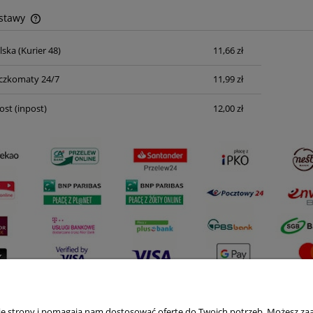
ostawy
lska
(Kurier 48)
11,66 zł
Cena nie zawiera ewentualnych kosztów
płatności
czkomaty 24/7
11,99 zł
ost
(inpost)
12,00 zł
nie strony i pomagają nam dostosować ofertę do Twoich potrzeb. Możesz zaa