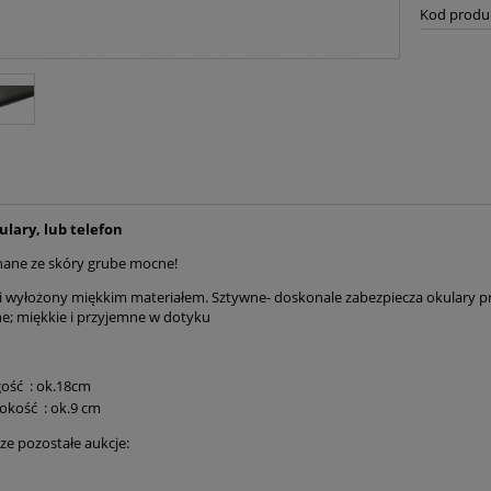
Kod produ
ulary, lub telefon
ane ze skóry grube mocne!
i wyłożony miękkim materiałem. Sztywne- doskonale zabezpiecza okulary pr
; miękkie i przyjemne w dotyku
ość : ok.18cm
okość : ok.9 cm
ze pozostałe aukcje: