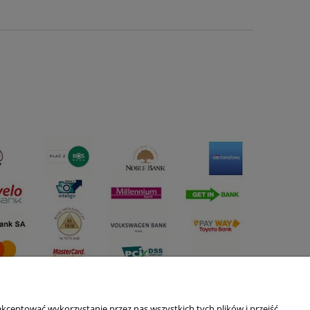
kceptować wykorzystanie przez nas wszystkich tych plików i przejść