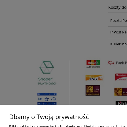
Koszty d
Poczta Po
InPost Pa
Kurier inp
Dbamy o Twoją prywatność
Pliki cookies i pokrewne im technologie umożliwiają poprawne działa