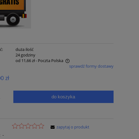
ć:
duża ilość
:
24 godziny
od 11,66 zł
- Poczta Polska
sprawdź formy dostawy
e zawiera ewentualnych kosztów
00 zł
ci
do koszyka
.
zapytaj o produkt
:
-