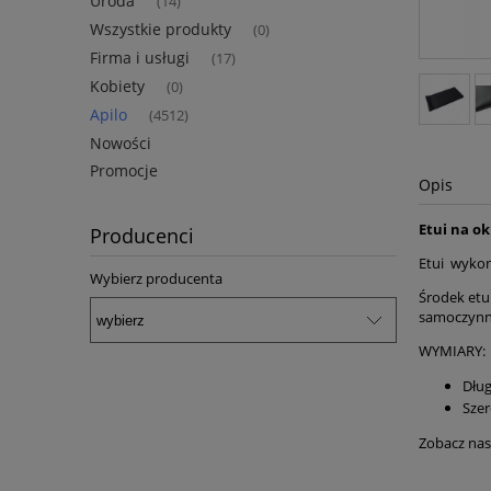
Uroda
(14)
Wszystkie produkty
(0)
Firma i usługi
(17)
Kobiety
(0)
Apilo
(4512)
Nowości
Promocje
Opis
Etui na ok
Producenci
Etui wykon
Wybierz producenta
Środek etu
samoczynne
WYMIARY:
Dług
Szer
Zobacz nas