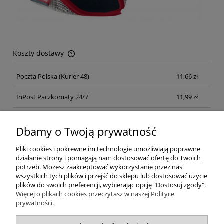
Koszty dostawy
Cena nie zawiera ewentualnych kosztów płatności
Poczta Polska
(Kurier 48)
11,66 zł
InPost Paczkomaty 24/7
11,99 zł
Kurier inpost
(inpost)
12,00 zł
Dbamy o Twoją prywatność
Pliki cookies i pokrewne im technologie umożliwiają poprawne
działanie strony i pomagają nam dostosować ofertę do Twoich
potrzeb. Możesz zaakceptować wykorzystanie przez nas
wszystkich tych plików i przejść do sklepu lub dostosować użycie
plików do swoich preferencji, wybierając opcję "Dostosuj zgody".
Pomoc
Więcej o plikach cookies przeczytasz w naszej Polityce
prywatności.
Moje konto