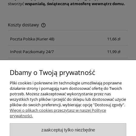
stworzyć
wspaniałą, świąteczną atmosferę wewnątrz domu.
Koszty dostawy
Cena nie zawiera ewentualnych kosztów płatności
Poczta Polska
(Kurier 48)
11,66 zł
InPost Paczkomaty 24/7
11,99 zł
Kurier inpost
(inpost)
12,00 zł
Dbamy o Twoją prywatność
Pliki cookies i pokrewne im technologie umożliwiają poprawne
działanie strony i pomagają nam dostosować ofertę do Twoich
potrzeb. Możesz zaakceptować wykorzystanie przez nas
wszystkich tych plików i przejść do sklepu lub dostosować użycie
plików do swoich preferencji, wybierając opcję "Dostosuj zgody".
Pomoc
Więcej o plikach cookies przeczytasz w naszej Polityce
prywatności.
Moje konto
zaakceptuj tylko niezbędne