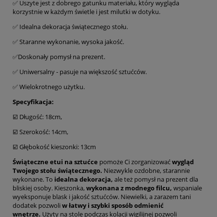
✅ Uszyte jest z dobrego gatunku materiału, który wygląda
korzystnie w każdym świetle i jest milutki w dotyku.
✅ Idealna dekoracja świątecznego stołu.
✅ Staranne wykonanie, wysoka jakość.
✅Doskonały pomysł na prezent.
✅ Uniwersalny - pasuje na większość sztućców.
✅ Wielokrotnego użytku.
Specyfikacja:
☑️ Długość: 18cm,
☑️ Szerokość: 14cm,
☑️ Głębokość kieszonki: 13cm
Świąteczne etui na sztućce
pomoże Ci zorganizować
wygląd
Twojego stołu świątecznego.
Niezwykle ozdobne, starannie
wykonane. To
idealna dekoracja,
ale też pomysł na prezent dla
bliskiej osoby. Kieszonka,
wykonana z modnego filcu,
wspaniale
wyeksponuje blask i jakość sztućców. Niewielki, a zarazem tani
dodatek pozwoli
w łatwy i szybki sposób odmienić
wnętrze.
Użyty na stole podczas kolacji wigilijnej pozwoli