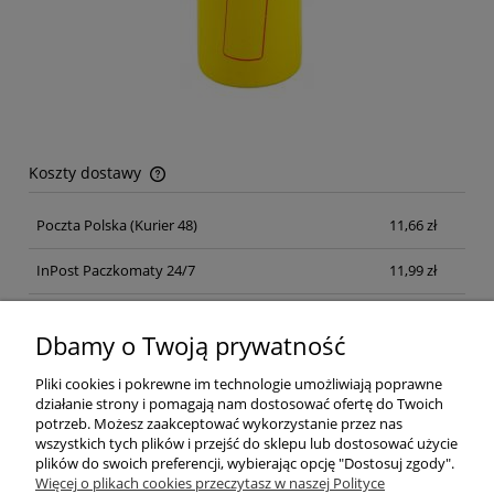
Koszty dostawy
Cena nie zawiera ewentualnych kosztów płatności
Poczta Polska
(Kurier 48)
11,66 zł
InPost Paczkomaty 24/7
11,99 zł
Kurier inpost
(inpost)
12,00 zł
Dbamy o Twoją prywatność
Pliki cookies i pokrewne im technologie umożliwiają poprawne
działanie strony i pomagają nam dostosować ofertę do Twoich
potrzeb. Możesz zaakceptować wykorzystanie przez nas
wszystkich tych plików i przejść do sklepu lub dostosować użycie
plików do swoich preferencji, wybierając opcję "Dostosuj zgody".
Pomoc
Więcej o plikach cookies przeczytasz w naszej Polityce