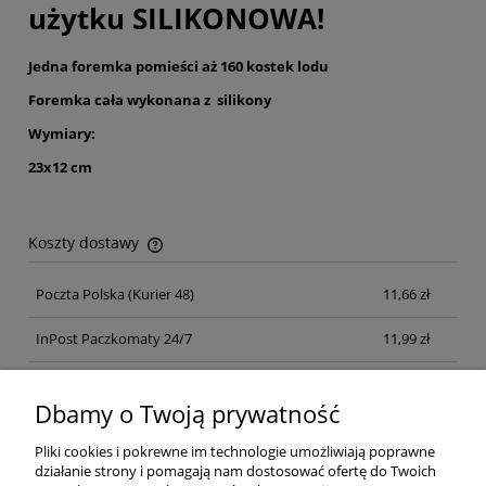
użytku SILIKONOWA!
Jedna foremka pomieści aż 160 kostek lodu
Foremka cała wykonana z silikony
Wymiary:
23x12 cm
Koszty dostawy
Cena nie zawiera ewentualnych kosztów płatności
Poczta Polska
(Kurier 48)
11,66 zł
InPost Paczkomaty 24/7
11,99 zł
Kurier inpost
(inpost)
12,00 zł
Dbamy o Twoją prywatność
Pliki cookies i pokrewne im technologie umożliwiają poprawne
działanie strony i pomagają nam dostosować ofertę do Twoich