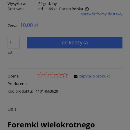
Wysyłka w:
24 godziny
Dostawa:
od 11,66 zł
- Poczta Polska
sprawdź formy dostawy
Cena nie zawiera ewentualnych kosztów płatności
10,00 zł
Cena:
do koszyka
szt.
Ocena:
zapytaj o produkt
Producent:
-
Kod produktu:
11014663629
Opis
Foremki wielokrotnego