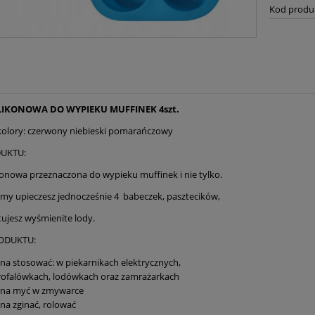
Kod produ
LIKONOWA DO WYPIEKU MUFFINEK 4szt.
olory: czerwony niebieski pomarańczowy
DUKTU:
konowa przeznaczona do wypieku muffinek i nie tylko.
ormy upieczesz jednocześnie 4 babeczek, pasztecików,
tujesz wyśmienite lody.
ODUKTU:
a stosować: w piekarnikach elektrycznych,
rofalówkach, lodówkach oraz zamrażarkach
na myć w zmywarce
a zginać, rolować