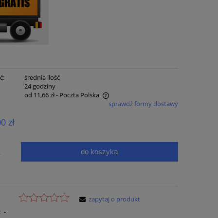
ć:
średnia ilość
:
24 godziny
od 11,66 zł
- Poczta Polska
sprawdź formy dostawy
e zawiera ewentualnych kosztów
00 zł
ci
do koszyka
.
zapytaj o produkt
:
-