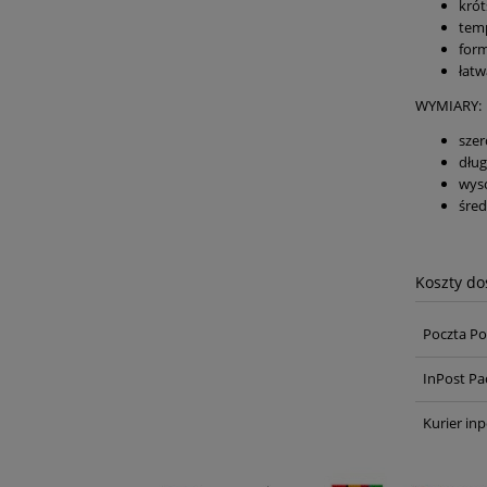
krót
temp
form
łatw
WYMIARY:
szer
dług
wys
śred
Koszty d
Poczta Po
InPost Pa
Kurier inp