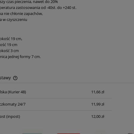
szy czas pieczenia, nawet do 20%
eratura zastosowania od -40st. do +240 st.
a nie chłonie zapachów,
a w czyszczeniu
okość 19 cm,
ość 19 cm
okość 3 cm
nica jednej formy 7 cm.
ostawy
lska
(Kurier 48)
11,66 zł
Cena nie zawiera ewentualnych kosztów
płatności
czkomaty 24/7
11,99 zł
ost
(inpost)
12,00 zł