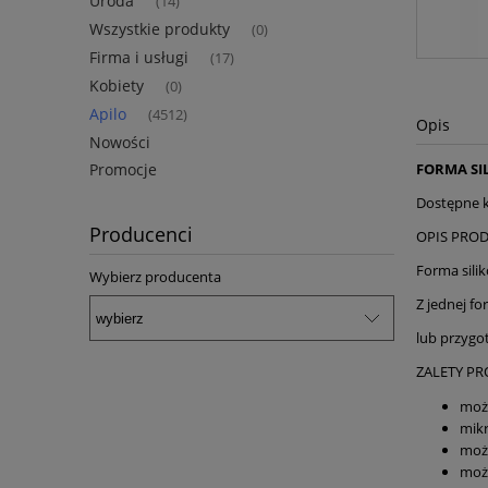
Uroda
(14)
Wszystkie produkty
(0)
Firma i usługi
(17)
Kobiety
(0)
Apilo
(4512)
Opis
Nowości
Promocje
FORMA SI
Dostępne k
Producenci
OPIS PRO
Forma sili
Wybierz producenta
Z jednej f
lub przygo
ZALETY PR
możn
mik
moż
możn