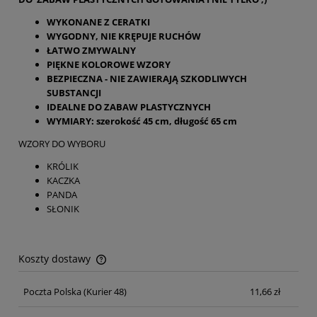
WYKONANE Z CERATKI
WYGODNY, NIE KRĘPUJE RUCHÓW
ŁATWO ZMYWALNY
PIĘKNE KOLOROWE WZORY
BEZPIECZNA - NIE ZAWIERAJĄ SZKODLIWYCH
SUBSTANCJI
IDEALNE DO ZABAW PLASTYCZNYCH
WYMIARY: szerokość 45 cm, długość 65 cm
WZORY DO WYBORU
KRÓLIK
KACZKA
PANDA
SŁONIK
Koszty dostawy
Cena nie zawiera ewentualnych kosztów płatności
Poczta Polska
(Kurier 48)
11,66 zł