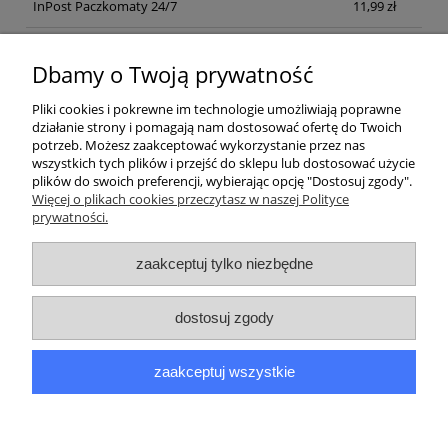
InPost Paczkomaty 24/7
11,99 zł
Kurier inpost
(inpost)
12,00 zł
Dbamy o Twoją prywatność
Pliki cookies i pokrewne im technologie umożliwiają poprawne
działanie strony i pomagają nam dostosować ofertę do Twoich
potrzeb. Możesz zaakceptować wykorzystanie przez nas
wszystkich tych plików i przejść do sklepu lub dostosować użycie
plików do swoich preferencji, wybierając opcję "Dostosuj zgody".
Pomoc
Więcej o plikach cookies przeczytasz w naszej Polityce
prywatności.
Moje konto
zaakceptuj tylko niezbędne
Płatności i dostawa
dostosuj zgody
Informacje
zaakceptuj wszystkie
O nas
pokaż pełną wersję strony