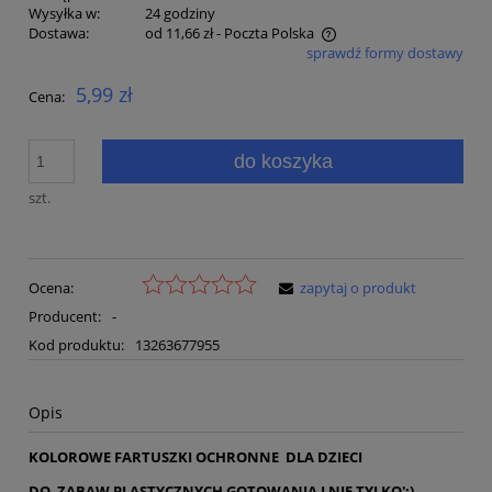
Wysyłka w:
24 godziny
Dostawa:
od 11,66 zł
- Poczta Polska
sprawdź formy dostawy
Cena nie zawiera ewentualnych kosztów płatności
5,99 zł
Cena:
do koszyka
szt.
Ocena:
zapytaj o produkt
Producent:
-
Kod produktu:
13263677955
Opis
KOLOROWE FARTUSZKI OCHRONNE DLA DZIECI
DO ZABAW PLASTYCZNYCH GOTOWANIA I NIE TYLKO';)