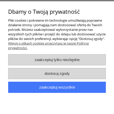
Kurier inpost
(inpost)
12,00 zł
Dbamy o Twoją prywatność
Pliki cookies i pokrewne im technologie umożliwiają poprawne
działanie strony i pomagają nam dostosować ofertę do Twoich
potrzeb. Możesz zaakceptować wykorzystanie przez nas
wszystkich tych plików i przejść do sklepu lub dostosować użycie
plików do swoich preferencji, wybierając opcję "Dostosuj zgody".
Pomoc
Więcej o plikach cookies przeczytasz w naszej Polityce
prywatności.
Moje konto
zaakceptuj tylko niezbędne
Płatności i dostawa
dostosuj zgody
Informacje
zaakceptuj wszystkie
O nas
pokaż pełną wersję strony
Sklep internetowy Shoper.pl