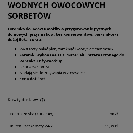
WODNYCH OWOCOWYCH
SORBETÓW
Foremka do lodów umożliwia przygotowanie pysznych
domowych przysmaków, bez konserwantów, barwników i
dużej ilości cukru.
Wystarczy nalać płyn, zamknąć i włożyć do zamrażarki
Foremki wykonane są z materiału przeznaczonego do
kontaktu z żywnością!
DŁUGOŚĆ: 18CM
Nadają się do zmywania w zmywarce
cena dot.1szt
Koszty dostawy
Cena nie zawiera ewentualnych kosztów płatności
Poczta Polska
(Kurier 48)
11,66 zł
InPost Paczkomaty 24/7
11,99 zł