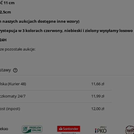
Ć 11 cm
2,5cm
h naszych aukcjach dostępne inne wzory)
ystepuja w 3 kolorach czerwony, niebieski i zielony wysyłamy losowo
24H
ze pozostałe aukcje:
ostawy
lska
(Kurier 48)
11,66 zł
Cena nie zawiera ewentualnych kosztów
płatności
czkomaty 24/7
11,99 zł
ost
(inpost)
12,00 zł