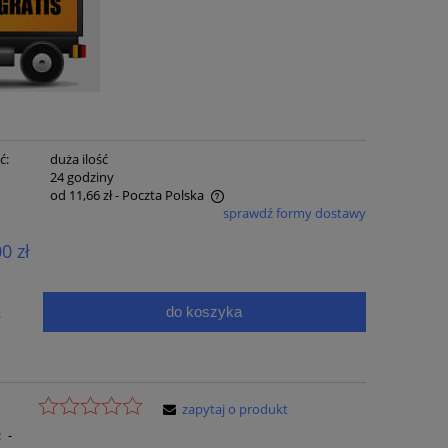
ć:
duża ilość
:
24 godziny
od 11,66 zł
- Poczta Polska
sprawdź formy dostawy
e zawiera ewentualnych kosztów
00 zł
ci
do koszyka
.
zapytaj o produkt
:
-