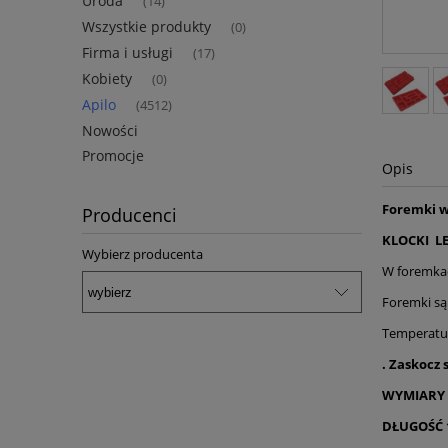
Uroda
(14)
Wszystkie produkty
(0)
Firma i usługi
(17)
Kobiety
(0)
Apilo
(4512)
Nowości
Promocje
Opis
Foremki w
Producenci
KLOCKI L
Wybierz producenta
W foremkac
Foremki są
Temperatur
. Zaskocz
WYMIARY 
DŁUGOŚĆ 