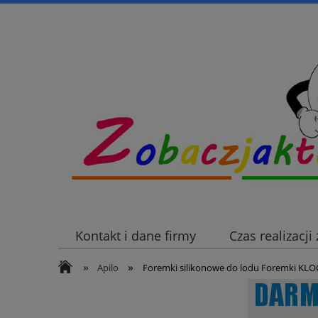
Kontakt i dane firmy
Czas realizacj
»
»
Apilo
Foremki silikonowe do lodu Foremki KL