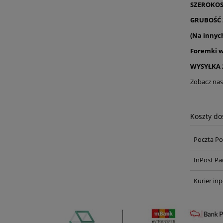
SZEROKOS
GRUBOŚĆ 
(Na innyc
Foremki w
WYSYŁKA 
Zobacz nas
Koszty d
Poczta Po
InPost Pa
Kurier inp