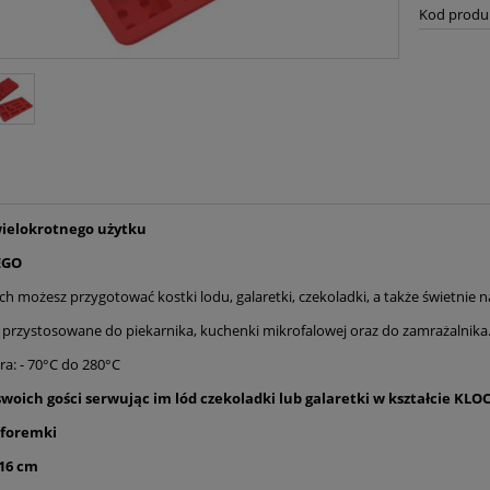
Kod produ
ielokrotnego użytku
EGO
h możesz przygotować kostki lodu, galaretki, czekoladki, a także świetnie n
 przystosowane do piekarnika, kuchenki mikrofalowej oraz do zamrażalnika
a: - 70°C do 280°C
 swoich gości serwując im lód czekoladki lub galaretki w kształcie K
foremki
16
cm