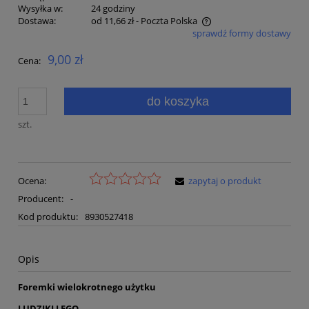
Wysyłka w:
24 godziny
Dostawa:
od 11,66 zł
- Poczta Polska
sprawdź formy dostawy
Cena nie zawiera ewentualnych kosztów płatności
9,00 zł
Cena:
do koszyka
szt.
Ocena:
zapytaj o produkt
Producent:
-
Kod produktu:
8930527418
Opis
Foremki wielokrotnego użytku
LUDZIKI LEGO