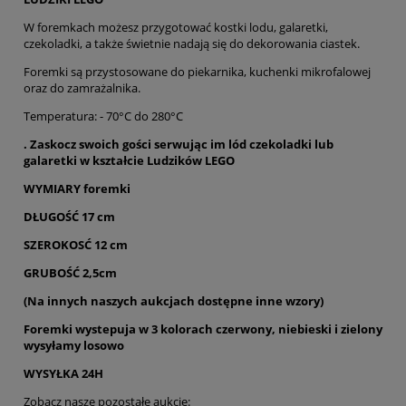
W foremkach możesz przygotować kostki lodu, galaretki,
czekoladki, a także świetnie nadają się do dekorowania ciastek.
Foremki są przystosowane do piekarnika, kuchenki mikrofalowej
oraz do zamrażalnika.
Temperatura: - 70°C do 280°C
. Zaskocz swoich gości serwując im lód czekoladki lub
galaretki w kształcie Ludzików LEGO
WYMIARY foremki
DŁUGOŚĆ 17
cm
SZEROKOSĆ 12 cm
GRUBOŚĆ 2,5cm
(Na innych naszych aukcjach dostępne inne wzory)
Foremki wystepuja w 3 kolorach czerwony, niebieski i zielony
wysyłamy losowo
WYSYŁKA 24H
Zobacz nasze pozostałe aukcje: