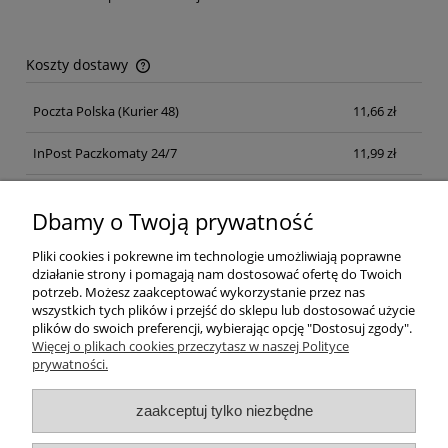
Koszty dostawy
Cena nie zawiera ewentualnych kosztów płatności
Poczta Polska
(Kurier 48)
11,66 zł
InPost Paczkomaty 24/7
11,99 zł
Kurier inpost
(inpost)
12,00 zł
Dbamy o Twoją prywatność
Pliki cookies i pokrewne im technologie umożliwiają poprawne
działanie strony i pomagają nam dostosować ofertę do Twoich
potrzeb. Możesz zaakceptować wykorzystanie przez nas
wszystkich tych plików i przejść do sklepu lub dostosować użycie
plików do swoich preferencji, wybierając opcję "Dostosuj zgody".
Pomoc
Więcej o plikach cookies przeczytasz w naszej Polityce
prywatności.
Moje konto
zaakceptuj tylko niezbędne
Płatności i dostawa