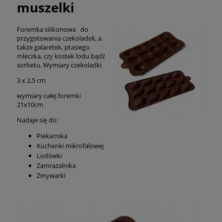
muszelki
Foremka silikonowa do
przygotowania czekoladek, a
także galaretek, ptasiego
mleczka, czy kostek lodu bądź
sorbetu. Wymiary czekoladki
3 x 2,5 cm
wymiary całej foremki
21x10cm
Nadaje się do:
Piekarnika
Kuchenki mikrofalowej
Lodówki
Zamrażalnika
Zmywarki