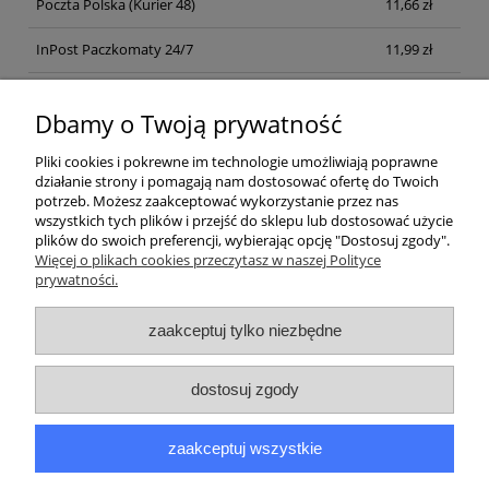
Poczta Polska
(Kurier 48)
11,66 zł
InPost Paczkomaty 24/7
11,99 zł
Kurier inpost
(inpost)
12,00 zł
Dbamy o Twoją prywatność
Pliki cookies i pokrewne im technologie umożliwiają poprawne
działanie strony i pomagają nam dostosować ofertę do Twoich
potrzeb. Możesz zaakceptować wykorzystanie przez nas
wszystkich tych plików i przejść do sklepu lub dostosować użycie
plików do swoich preferencji, wybierając opcję "Dostosuj zgody".
Pomoc
Więcej o plikach cookies przeczytasz w naszej Polityce
prywatności.
Moje konto
zaakceptuj tylko niezbędne
Płatności i dostawa
dostosuj zgody
Informacje
zaakceptuj wszystkie
O nas