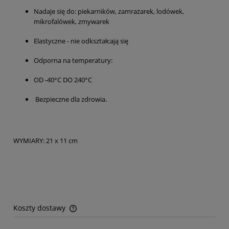
Nadaje się do: piekarników, zamrażarek, lodówek,
mikrofalówek, zmywarek
Elastyczne - nie odkształcają się
Odporna na temperatury:
OD -40°C DO 240°C
Bezpieczne dla zdrowia.
WYMIARY: 21 x 11 cm
Koszty dostawy
Cena nie zawiera ewentualnych kosztów płatności