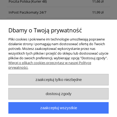
Poczta Polska
(Kurier 48)
11,66 zł
InPost Paczkomaty 24/7
11,99 zł
Kurier inpost
(inpost)
12,00 zł
Dbamy o Twoją prywatność
Pliki cookies i pokrewne im technologie umożliwiają poprawne
działanie strony i pomagają nam dostosować ofertę do Twoich
potrzeb. Możesz zaakceptować wykorzystanie przez nas
wszystkich tych plików i przejść do sklepu lub dostosować użycie
plików do swoich preferencji, wybierając opcję "Dostosuj zgody".
Pomoc
Więcej o plikach cookies przeczytasz w naszej Polityce
prywatności.
Moje konto
zaakceptuj tylko niezbędne
Płatności i dostawa
dostosuj zgody
Informacje
zaakceptuj wszystkie
O nas