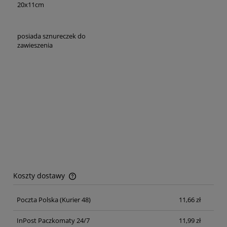
20x11cm
posiada sznureczek do
zawieszenia
Koszty dostawy
Cena nie zawiera ewentualnych kosztów płatności
Poczta Polska
(Kurier 48)
11,66 zł
InPost Paczkomaty 24/7
11,99 zł