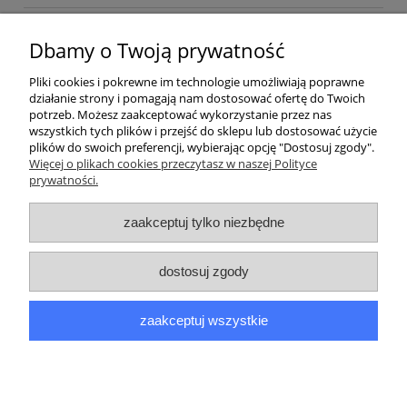
Kurier inpost
(inpost)
12,00 zł
Dbamy o Twoją prywatność
Pliki cookies i pokrewne im technologie umożliwiają poprawne
działanie strony i pomagają nam dostosować ofertę do Twoich
potrzeb. Możesz zaakceptować wykorzystanie przez nas
wszystkich tych plików i przejść do sklepu lub dostosować użycie
plików do swoich preferencji, wybierając opcję "Dostosuj zgody".
Pomoc
Więcej o plikach cookies przeczytasz w naszej Polityce
prywatności.
Moje konto
zaakceptuj tylko niezbędne
Płatności i dostawa
dostosuj zgody
Informacje
zaakceptuj wszystkie
O nas
pokaż pełną wersję strony