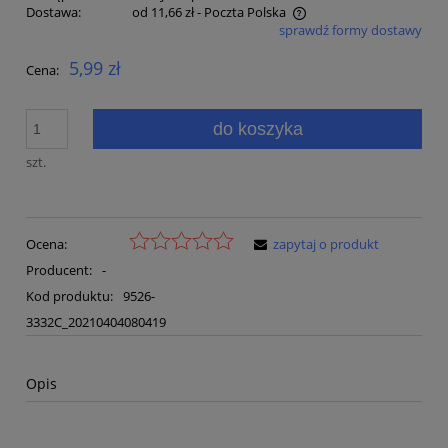
Dostawa:
od 11,66 zł
- Poczta Polska
sprawdź formy dostawy
Cena nie zawiera ewentualnych kosztów płatności
5,99 zł
Cena:
do koszyka
szt.
Ocena:
zapytaj o produkt
Producent:
-
Kod produktu:
9526-
3332C_20210404080419
Opis