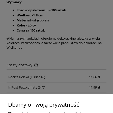
Wymiary:
Ilość w opakowaniu - 100 sztuk
Wielkość -1,8 cm
Materiał - styropian
Kolor - żółty
Cena za 100 sztuk
✅
Na naszych aukcjach oferujemy dekoracyjne jajeczka w wielu
kolorach, wielkościach, a także wiele produktów do dekoracji na
Wielkanoc
Koszty dostawy
Cena nie zawiera ewentualnych kosztów płatności
Poczta Polska
(Kurier 48)
11,66 zł
InPost Paczkomaty 24/7
11,99 zł
Kurier inpost
(inpost)
12,00 zł
Dbamy o Twoją prywatność