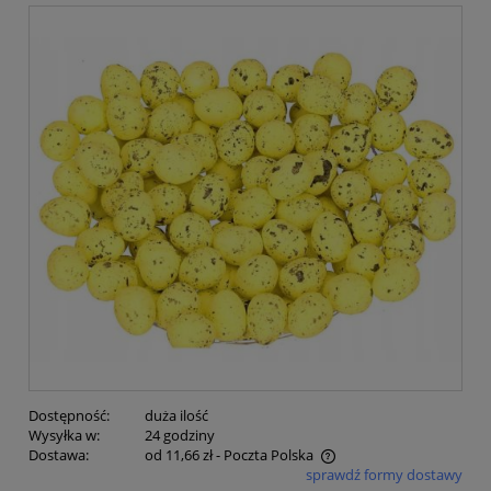
Dostępność:
duża ilość
Wysyłka w:
24 godziny
Dostawa:
od 11,66 zł
- Poczta Polska
sprawdź formy dostawy
Cena nie zawiera ewentualnych kosztów płatności