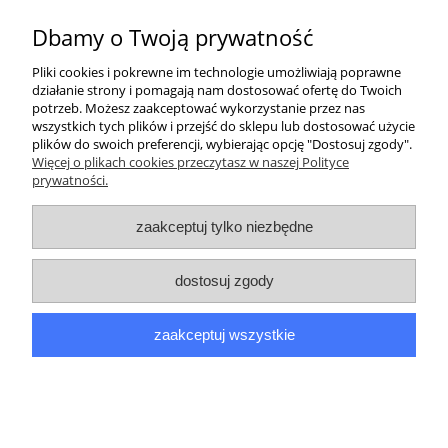
Kurier inpost
(inpost)
12,00 zł
Dbamy o Twoją prywatność
Pliki cookies i pokrewne im technologie umożliwiają poprawne
działanie strony i pomagają nam dostosować ofertę do Twoich
potrzeb. Możesz zaakceptować wykorzystanie przez nas
wszystkich tych plików i przejść do sklepu lub dostosować użycie
plików do swoich preferencji, wybierając opcję "Dostosuj zgody".
Pomoc
Więcej o plikach cookies przeczytasz w naszej Polityce
prywatności.
Moje konto
zaakceptuj tylko niezbędne
Płatności i dostawa
dostosuj zgody
Informacje
zaakceptuj wszystkie
O nas
pokaż pełną wersję strony
Sklep internetowy Shoper.pl