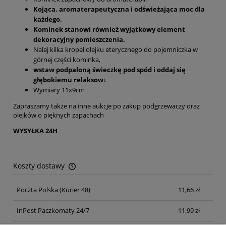
Kojąca, aromaterapeutyczna i odświeżająca moc dla
każdego.
Kominek stanowi również wyjątkowy element
dekoracyjny pomieszczenia.
Nalej kilka kropel olejku eterycznego do pojemniczka w
górnej części kominka,
wstaw podpaloną świeczkę pod spód i oddaj się
głębokiemu relaksow
i.
Wymiary 11x9cm
Zapraszamy także na inne aukcje po zakup podgrzewaczy oraz
olejków o pięknych zapachach
WYSYŁKA 24H
Koszty dostawy
Cena nie zawiera ewentualnych kosztów płatności
Poczta Polska
(Kurier 48)
11,66 zł
InPost Paczkomaty 24/7
11,99 zł