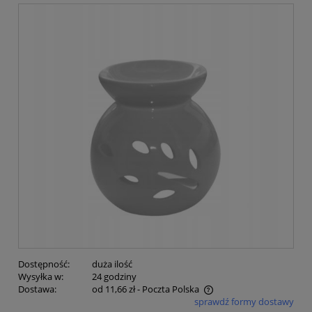
Dostępność:
duża ilość
Wysyłka w:
24 godziny
Dostawa:
od 11,66 zł
- Poczta Polska
sprawdź formy dostawy
Cena nie zawiera ewentualnych kosztów płatności