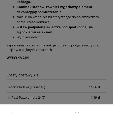
każdego.
Kominek stanowi również wyjątkowy element
dekoracyjny pomieszczenia.
Nalej kilka kropel olejku eterycznego do pojemniczka w
górnej części kominka,
wstaw podpaloną świeczkę pod spód i oddaj się
głębokiemu relaksow
i.
Wymiary 9x8cm
Zapraszamy także na inne aukcje po zakup podgrzewaczy oraz
olejków o pięknych zapachach
WYSYŁKA 24H
Koszty dostawy
Cena nie zawiera ewentualnych kosztów płatności
Poczta Polska
(Kurier 48)
11,66 zł
InPost Paczkomaty 24/7
11,99 zł
Kurier inpost
(inpost)
12,00 zł