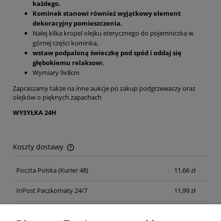
każdego.
Kominek stanowi również wyjątkowy element
dekoracyjny pomieszczenia.
Nalej kilka kropel olejku eterycznego do pojemniczka w
górnej części kominka,
wstaw podpaloną świeczkę pod spód i oddaj się
głębokiemu relaksow
i.
Wymiary 9x8cm
Zapraszamy także na inne aukcje po zakup podgrzewaczy oraz
olejków o pięknych zapachach
WYSYŁKA 24H
Koszty dostawy
Cena nie zawiera ewentualnych kosztów płatności
Poczta Polska
(Kurier 48)
11,66 zł
InPost Paczkomaty 24/7
11,99 zł
Kurier inpost
(inpost)
12,00 zł