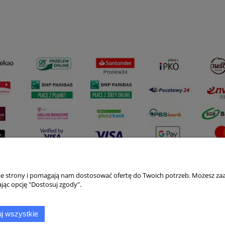
nie strony i pomagają nam dostosować ofertę do Twoich potrzeb. Możesz zaa
Płatności i dostawa
Informacje
jąc opcję "Dostosuj zgody".
Formy płatności
Polityka prywatno
j wszystkie
Czas i koszty dostawy
Jak kupować?