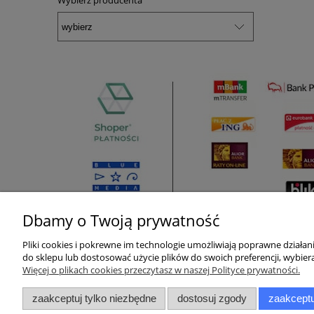
Wybierz producenta
Dbamy o Twoją prywatność
Pliki cookies i pokrewne im technologie umożliwiają poprawne działa
Pomoc
Moje konto
do sklepu lub dostosować użycie plików do swoich preferencji, wybiera
Więcej o plikach cookies przeczytasz w naszej Polityce prywatności.
Zwroty i reklamacje
Twoje zamówienia
zaakceptuj tylko niezbędne
dostosuj zgody
zaakceptu
Pytania i odpowiedzi
Ustawienia konta