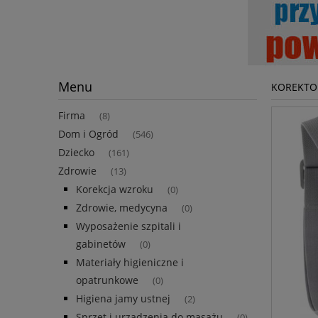
Menu
KOREKTOR
Firma
(8)
Dom i Ogród
(546)
Dziecko
(161)
Zdrowie
(13)
Korekcja wzroku
(0)
Zdrowie, medycyna
(0)
Wyposażenie szpitali i
gabinetów
(0)
Materiały higieniczne i
opatrunkowe
(0)
Higiena jamy ustnej
(2)
Sprzęt i urządzenia do masażu
(0)