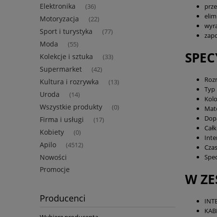
Elektronika
prze
(36)
elim
Motoryzacja
(22)
wyra
Sport i turystyka
(77)
zapo
Moda
(55)
SPEC
Kolekcje i sztuka
(33)
Supermarket
(42)
Rozm
Kultura i rozrywka
(13)
Typ 
Uroda
(14)
Kolo
Wszystkie produkty
(0)
Mate
Dopa
Firma i usługi
(17)
Całk
Kobiety
(0)
Inte
Apilo
(4512)
Czas
Nowości
Spec
Promocje
W ZE
Producenci
INT
KAB