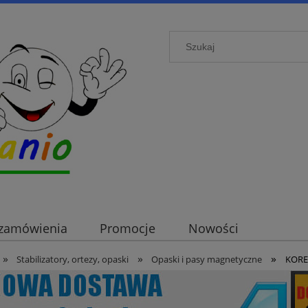
i zamówienia
Promocje
Nowości
»
»
»
Stabilizatory, ortezy, opaski
Opaski i pasy magnetyczne
KORE