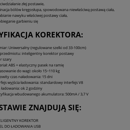
ciwdziałanie złej postawie,
inacja bólów kręgosłupa, spowodowana niewłaściwą postawą ciała,
bianie nawyku właściwej postawy ciała,
bieganie garbieniu się
YFIKACJA KOREKTORA:
iar: Uniwersalny (regulowane szelki od 33-100cm)
przedmiotu: inteligentny korektor postawy
r szary
riał: ABS + elastyczny pasek na ramię
sowanie do wagi: około 15~110 kg
owity czas naładowania: 15 dni
rfejs wyjścia ładowania: standardowy interfejs V8
 ładowania: ok 2 godziny
yfikacja wbudowanego akumulatora: 500mA / 3,7 V
STAWIE ZNAJDUJĄ SIĘ:
ELIGENTNY KOREKTOR
EL DO ŁADOWANIA USB