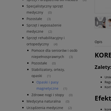
Specjalistyczny sprzęt
medyczny
(0)
Pozostałe
(3)
Sprzęt i wyposażenie
medyczne
(2)
Sprzęt rehabilitacyjny i
Opis
ortopedyczny
(4)
Pomoce dla seniorów i osób
KORE
niepełnosprawnych
(3)
Pozostałe
(0)
Zalety
Stabilizatory, ortezy,
opaski
(1)
Uniw
Reg
Opaski i pasy
Kom
magnetyczne
(1)
Zdrowe nogi i stopy
(0)
Efek
Medycyna naturalna
(0)
Urządzenia medyczne
(2)
kore