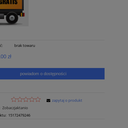
ć:
brak towaru
,00 zł
powiadom o dostępności
zapytaj o produkt
:
Zobaczjaktanio
ktu:
15172479246