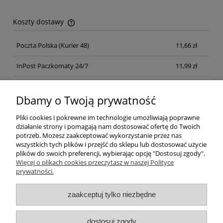
Koszty dostawy
Cena nie zawiera ewentualnych kosztów płatności
Poczta Polska
(Kurier 48)
11,66 zł
InPost Paczkomaty 24/7
11,99 zł
Kurier inpost
(inpost)
12,00 zł
Dbamy o Twoją prywatność
Pliki cookies i pokrewne im technologie umożliwiają poprawne
działanie strony i pomagają nam dostosować ofertę do Twoich
potrzeb. Możesz zaakceptować wykorzystanie przez nas
wszystkich tych plików i przejść do sklepu lub dostosować użycie
plików do swoich preferencji, wybierając opcję "Dostosuj zgody".
Pomoc
Więcej o plikach cookies przeczytasz w naszej Polityce
prywatności.
Moje konto
zaakceptuj tylko niezbędne
Płatności i dostawa
dostosuj zgody