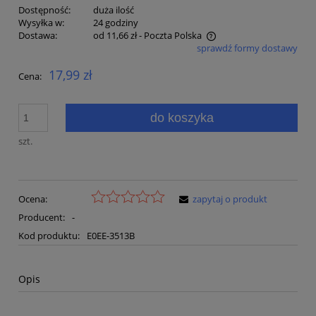
Dostępność:
duża ilość
Wysyłka w:
24 godziny
Dostawa:
od 11,66 zł
- Poczta Polska
sprawdź formy dostawy
Cena nie zawiera ewentualnych kosztów płatności
17,99 zł
Cena:
do koszyka
szt.
Ocena:
zapytaj o produkt
Producent:
-
Kod produktu:
E0EE-3513B
Opis