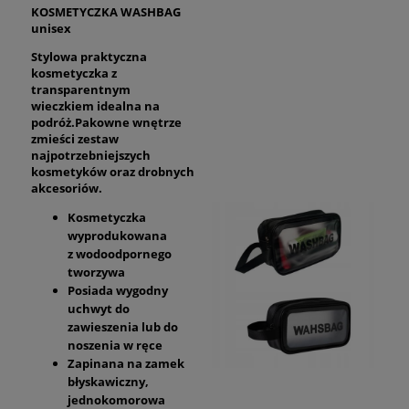
KOSMETYCZKA WASHBAG
unisex
Stylowa praktyczna
kosmetyczka z
transparentnym
wieczkiem idealna na
podróż.Pakowne wnętrze
zmieści zestaw
najpotrzebniejszych
kosmetyków oraz drobnych
akcesoriów.
Kosmetyczka
wyprodukowana
z wodoodpornego
tworzywa
Posiada wygodny
uchwyt do
zawieszenia lub do
noszenia w ręce
Zapinana na zamek
błyskawiczny,
jednokomorowa