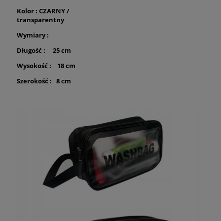
Kolor : CZARNY /
transparentny
Wymiary :
Długość : 25 cm
Wysokość : 18 cm
Szerokość : 8 сm