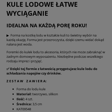
KULE LODOWE ŁATWE
WYCIĄGANIE
IDEALNA NA KAŻDĄ PORĘ ROKU!
▶ Forma na kostkę lodu w kształcie kuli to świetny wybór na
każdą okazję. Forma jest przezroczysta, dzięki czemu widać dokąd
nalana jest woda.
Foremki do kulek lodu to akcesoria, których nie może zabraknąć w
żadnym domowym wyposażeniu. Niezbędne podczas wszelkiego
rodzaju imprez i przyjęć.
✅ Dzięki tej formie z łatwością przygotujesz kule lodu do
schładzania napojów czy drinków.
Z E S T A W Z A W I E R A:
Forma do lodu kule
Materiał:
tworzywo, silikon
Ilość:
4 szt.
Średnica:
3,5 cm
KAT09548