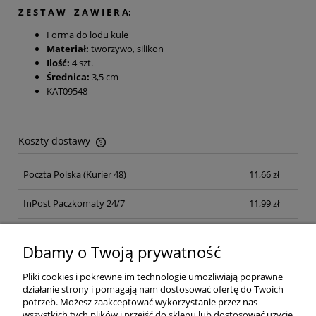
Z E S T A W Z A W I E R A:
Forma do lodu kule
Materiał:
tworzywo, silikon
Ilość:
4 szt.
Średnica:
3,5 cm
KAT09548
Koszty dostawy
Cena nie zawiera ewentualnych kosztów płatności
Poczta Polska
(Kurier 48)
11,66 zł
InPost Paczkomaty 24/7
11,99 zł
Kurier inpost
(inpost)
12,00 zł
Dbamy o Twoją prywatność
Pliki cookies i pokrewne im technologie umożliwiają poprawne
działanie strony i pomagają nam dostosować ofertę do Twoich
potrzeb. Możesz zaakceptować wykorzystanie przez nas
wszystkich tych plików i przejść do sklepu lub dostosować użycie