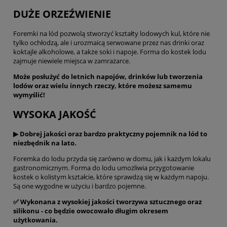
DUŻE ORZEŹWIENIE
Foremki na lód pozwolą stworzyć kształty lodowych kul, które nie
tylko ochłodzą, ale i urozmaicą serwowane przez nas drinki oraz
koktajle alkoholowe, a także soki i napoje. Forma do kostek lodu
zajmuje niewiele miejsca w zamrażarce.
Może posłużyć do letnich napojów, drinków lub tworzenia
lodów oraz wielu innych rzeczy, które możesz samemu
wymyślić!
WYSOKA JAKOŚĆ
▶ Dobrej jakości oraz bardzo praktyczny pojemnik na lód to
niezbędnik na lato.
Foremka do lodu przyda się zarówno w domu, jak i każdym lokalu
gastronomicznym. Forma do lodu umożliwia przygotowanie
kostek o kolistym kształcie, które sprawdzą się w każdym napoju.
Są one wygodne w użyciu i bardzo pojemne.
✅ Wykonana z wysokiej jakości tworzywa sztucznego oraz
silikonu - co będzie owocowało długim okresem
użytkowania.