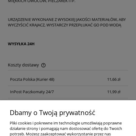
MIĘKKICH OWOCÓW, PIECZAREK ITP.
URZĄDZENIE WYKONANE Z WYSOKIEJ JAKOŚCI MATERIAŁÓW, ABY
WYCZYŚCIĆ KRAJACZ, WYSTARCZY PRZEPŁUKAĆ GO POD WODĄ
WYSYŁKA 24H
Koszty dostawy
Cena nie zawiera ewentualnych kosztów płatności
Poczta Polska
(Kurier 48)
11,66 zł
InPost Paczkomaty 24/7
11,99 zł
Kurier inpost
(inpost)
12,00 zł
Dbamy o Twoją prywatność
Pliki cookies i pokrewne im technologie umożliwiają poprawne
działanie strony i pomagają nam dostosować ofertę do Twoich
potrzeb. Możesz zaakceptować wykorzystanie przez nas