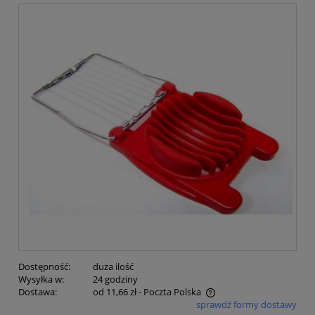
Dostępność:
duża ilość
Wysyłka w:
24 godziny
Dostawa:
od 11,66 zł
- Poczta Polska
sprawdź formy dostawy
Cena nie zawiera ewentualnych kosztów płatności