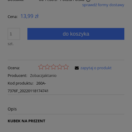
sprawdź formy dostawy
Cena nie zawiera ewentualnych kosztów płatności
13,99 zł
Cena:
do koszyka
szt.
Ocena:
zapytaj o produkt
Producent:
Zobaczjaktanio
Kod produktu:
260A-
7376F_20220118174741
Opis
KUBEK NA PREZENT