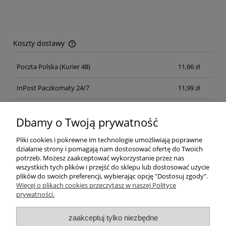
Koszty dostawy
Cena nie zawiera ewentualnych kosztów płatności
Poczta Polska
(Kurier 48)
11,66 zł
InPost Paczkomaty 24/7
11,99 zł
Kurier inpost
(inpost)
12,00 zł
Dbamy o Twoją prywatność
Pliki cookies i pokrewne im technologie umożliwiają poprawne
działanie strony i pomagają nam dostosować ofertę do Twoich
potrzeb. Możesz zaakceptować wykorzystanie przez nas
wszystkich tych plików i przejść do sklepu lub dostosować użycie
plików do swoich preferencji, wybierając opcję "Dostosuj zgody".
Pomoc
Więcej o plikach cookies przeczytasz w naszej Polityce
prywatności.
Moje konto
zaakceptuj tylko niezbędne