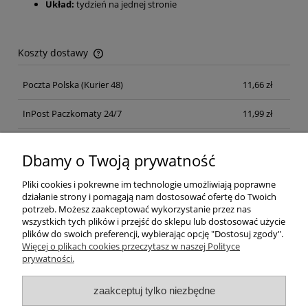
Układ:
tydzień na jednej stronie
Koszty dostawy
Cena nie zawiera ewentualnych kosztów płatności
Poczta Polska
(Kurier 48)
11,66 zł
InPost Paczkomaty 24/7
11,99 zł
Kurier inpost
(inpost)
12,00 zł
Dbamy o Twoją prywatność
Pliki cookies i pokrewne im technologie umożliwiają poprawne
działanie strony i pomagają nam dostosować ofertę do Twoich
potrzeb. Możesz zaakceptować wykorzystanie przez nas
wszystkich tych plików i przejść do sklepu lub dostosować użycie
plików do swoich preferencji, wybierając opcję "Dostosuj zgody".
Pomoc
Więcej o plikach cookies przeczytasz w naszej Polityce
prywatności.
Moje konto
zaakceptuj tylko niezbędne