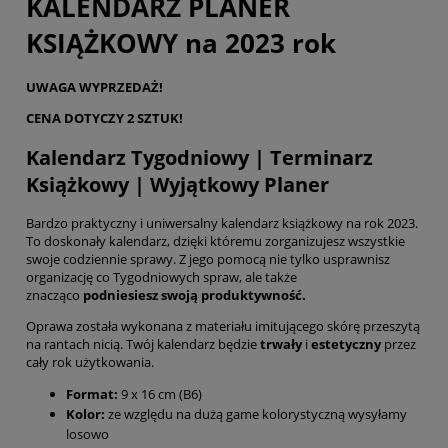
KALENDARZ PLANER
KSIĄŻKOWY na 2023 rok
UWAGA WYPRZEDAŻ!
CENA DOTYCZY 2 SZTUK!
Kalendarz Tygodniowy | Terminarz
Książkowy | Wyjątkowy Planer
Bardzo praktyczny i uniwersalny kalendarz książkowy na rok 2023.
To doskonały kalendarz, dzięki któremu zorganizujesz wszystkie
swoje codziennie sprawy. Z jego pomocą nie tylko usprawnisz
organizację co Tygodniowych spraw, ale także
znacząco
podniesiesz swoją produktywność.
Oprawa została wykonana z materiału imitującego skórę przeszytą
na rantach nicią. Twój kalendarz będzie
trwały
i
estetyczny
przez
cały rok użytkowania.
Format:
9 x 16 cm (B6)
Kolor:
ze względu na dużą game kolorystyczną wysyłamy
losowo