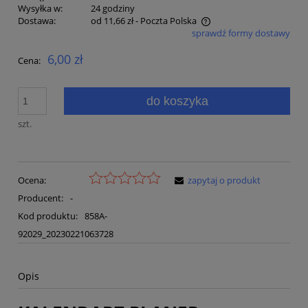
Wysyłka w:
24 godziny
Dostawa:
od 11,66 zł
- Poczta Polska
sprawdź formy dostawy
Cena nie zawiera ewentualnych kosztów płatności
6,00 zł
Cena:
do koszyka
szt.
Ocena:
zapytaj o produkt
Producent:
-
Kod produktu:
858A-
92029_20230221063728
Opis