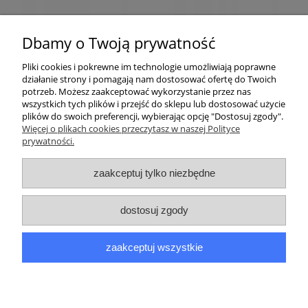
Dbamy o Twoją prywatność
Pliki cookies i pokrewne im technologie umożliwiają poprawne
działanie strony i pomagają nam dostosować ofertę do Twoich
potrzeb. Możesz zaakceptować wykorzystanie przez nas
wszystkich tych plików i przejść do sklepu lub dostosować użycie
plików do swoich preferencji, wybierając opcję "Dostosuj zgody".
Pomoc
Więcej o plikach cookies przeczytasz w naszej Polityce
prywatności.
Moje konto
zaakceptuj tylko niezbędne
Płatności i dostawa
dostosuj zgody
Informacje
zaakceptuj wszystkie
O nas
pokaż pełną wersję strony