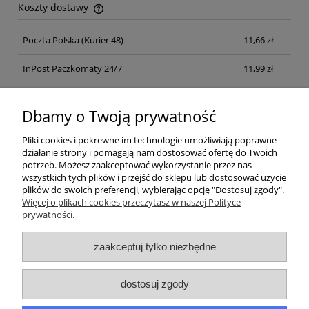
Koszty dostawy
Cena nie zawiera ewentualnych kosztów płatności
Poczta Polska
(Kurier 48)
11,66 zł
InPost Paczkomaty 24/7
11,99 zł
Kurier inpost
(inpost)
12,00 zł
Dbamy o Twoją prywatność
Pliki cookies i pokrewne im technologie umożliwiają poprawne
działanie strony i pomagają nam dostosować ofertę do Twoich
potrzeb. Możesz zaakceptować wykorzystanie przez nas
wszystkich tych plików i przejść do sklepu lub dostosować użycie
plików do swoich preferencji, wybierając opcję "Dostosuj zgody".
Pomoc
Więcej o plikach cookies przeczytasz w naszej Polityce
prywatności.
Moje konto
zaakceptuj tylko niezbędne
Płatności i dostawa
dostosuj zgody
Informacje