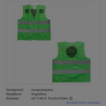
Dostępność:
na wyczerpaniu
Wysyłka w:
24 godziny
Dostawa:
od 11,66 zł
- Poczta Polska
sprawdź formy dostawy
Cena nie zawiera ewentualnych kosztów płatności