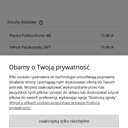
Koszty dostawy
Cena nie zawiera ewentualnych kosztów płatności
Poczta Polska
(Kurier 48)
11,66 zł
InPost Paczkomaty 24/7
11,99 zł
Kurier inpost
(inpost)
12,00 zł
Dbamy o Twoją prywatność
Pliki cookies i pokrewne im technologie umożliwiają poprawne
działanie strony i pomagają nam dostosować ofertę do Twoich
potrzeb. Możesz zaakceptować wykorzystanie przez nas
wszystkich tych plików i przejść do sklepu lub dostosować użycie
plików do swoich preferencji, wybierając opcję "Dostosuj zgody".
Pomoc
Więcej o plikach cookies przeczytasz w naszej Polityce
prywatności.
Moje konto
zaakceptuj tylko niezbędne