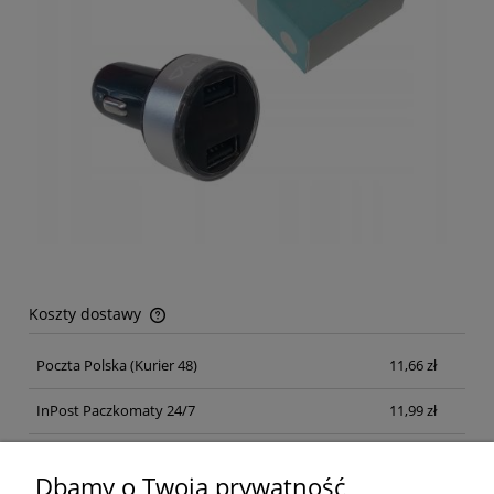
Koszty dostawy
Cena nie zawiera ewentualnych kosztów płatności
Poczta Polska
(Kurier 48)
11,66 zł
InPost Paczkomaty 24/7
11,99 zł
Kurier inpost
(inpost)
12,00 zł
Dbamy o Twoją prywatność