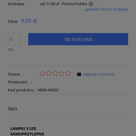
Dostawa:
od 11,66 zł
- Poczta Polska
sprawdź formy dostawy
Cena nie zawiera ewentualnych kosztów płatności
9,99 zł
Cena:
do koszyka
szt.
Ocena:
zapytaj o produkt
Producent:
-
Kod produktu:
AB94-40932
Opis
LAMPKI 3 LED
SAMOPRZYLEPNE