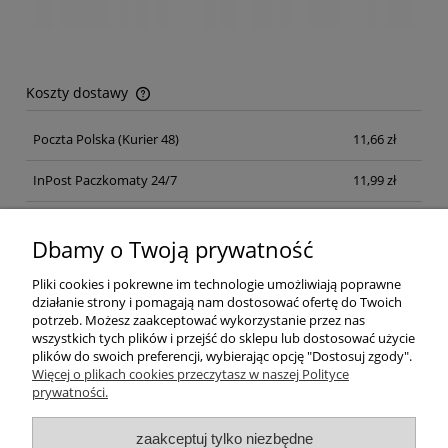
Koszty dostawy
Cena nie zawiera ewentualnych kosztów płatności
Poczta Polska
(Kurier 48)
11,66 zł
InPost Paczkomaty 24/7
11,99 zł
Kurier inpost
(inpost)
12,00 zł
Dbamy o Twoją prywatność
Pliki cookies i pokrewne im technologie umożliwiają poprawne
działanie strony i pomagają nam dostosować ofertę do Twoich
potrzeb. Możesz zaakceptować wykorzystanie przez nas
wszystkich tych plików i przejść do sklepu lub dostosować użycie
plików do swoich preferencji, wybierając opcję "Dostosuj zgody".
Pomoc
Więcej o plikach cookies przeczytasz w naszej Polityce
prywatności.
Moje konto
zaakceptuj tylko niezbędne